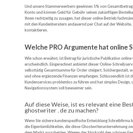
Und unsere Stammerwerbern gewinnen 5% von Gesamtbetrag sei
Konto und können Geld für Gebühr seinen zukünftigen Bestellu
Ihnen rechtzeitig zu zusagen, hat dieser online Betrieb fachmä
mit den Kundenberatern andauernd per Chat auf der Website,
kontaktieren.
Welche PRO Argumente hat online Sc
Wie schon erwähnt, ist Betrag für juristische Publikation online
erschwindlich. Eingerechnet anbietet dieser Online-Schreibser
selbsttätig Gesamtsumme für Order steigert. Solchergestalt, w
und ohne ergänzende Finanzen empfangen. Schlussendlich ist di
Kundenservices problemlos zu führen und hat simples Design, un
Navigationssystem soll bewuemer sein.
Auf diese Weise, ist es relevant eine Be
ghostwriter . de zu machen?
Wenn Sie sichere kundenspezifische Entwicklung Schreibfirma b
die Eigentümlichkeiten, die diese Ghostwriterunternehmung zw
dem Markt ausscheiden. Wegen der Stückzahl den schönen Fee