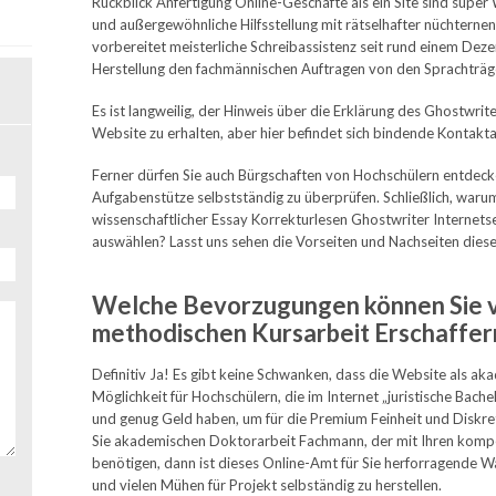
Rückblick Anfertigung Online-Geschäfte als ein Site sind super 
und außergewöhnliche Hilfsstellung mit rätselhafter nüchternen
vorbereitet meisterliche Schreibassistenz seit rund einem Deze
Herstellung den fachmännischen Auftragen von den Sprachträg
Es ist langweilig, der Hinweis über die Erklärung des Ghostwrit
Website zu erhalten, aber hier befindet sich bindende Kontakt
Ferner dürfen Sie auch Bürgschaften von Hochschülern entdeck
Aufgabenstütze selbstständig zu überprüfen. Schließlich, waru
wissenschaftlicher Essay Korrekturlesen Ghostwriter Internets
auswählen? Lasst uns sehen die Vorseiten und Nachseiten dies
Welche Bevorzugungen können Sie 
methodischen Kursarbeit Erschaffe
Definitiv Ja! Es gibt keine Schwanken, dass die Website als ak
Möglichkeit für Hochschülern, die im Internet „juristische Bach
und genug Geld haben, um für die Premium Feinheit und Diskret
Sie akademischen Doktorarbeit Fachmann, der mit Ihren kompe
benötigen, dann ist dieses Online-Amt für Sie herforragende 
und vielen Mühen für Projekt selbständig zu herstellen.