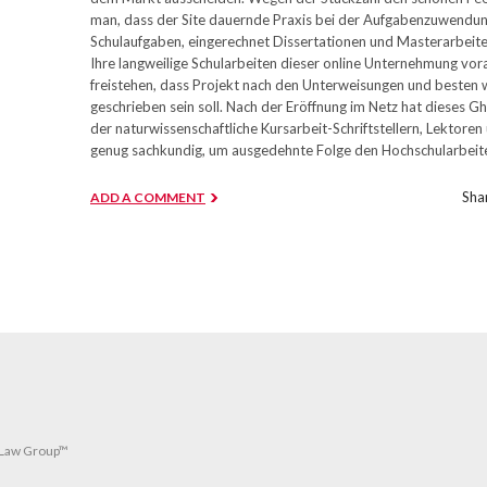
man, dass der Site dauernde Praxis bei der Aufgabenzuwendun
Schulaufgaben, eingerechnet Dissertationen und Masterarbeit
Ihre langweilige Schularbeiten dieser online Unternehmung vo
freistehen, dass Projekt nach den Unterweisungen und besten w
geschrieben sein soll. Nach der Eröffnung im Netz hat dieses 
der naturwissenschaftliche Kursarbeit-Schriftstellern, Lektoren
genug sachkundig, um ausgedehnte Folge den Hochschularbeiten 
Shar
ADD A COMMENT
 Law Group™