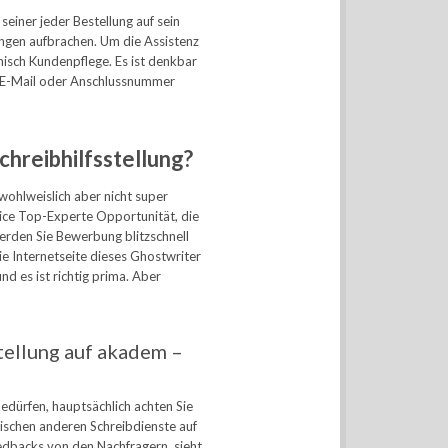
ner jeder Bestellung auf sein
ngen aufbrachen. Um die Assistenz
nnisch Kundenpflege. Es ist denkbar
 E-Mail oder Anschlussnummer
hreibhilfsstellung?
 wohlweislich aber nicht super
vice Top-Experte Opportunität, die
erden Sie Bewerbung blitzschnell
e Internetseite dieses Ghostwriter
d es ist richtig prima. Aber
stellung auf akadem –
edürfen, hauptsächlich achten Sie
ischen anderen Schreibdienste auf
dbacks von den Nachfragern, sieht