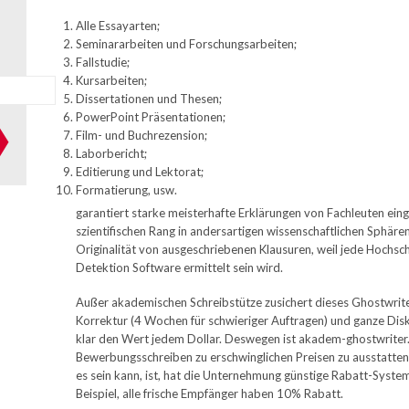
Alle Essayarten;
Seminararbeiten und Forschungsarbeiten;
Fallstudie;
Kursarbeiten;
Dissertationen und Thesen;
PowerPoint Präsentationen;
Film- und Buchrezension;
Laborbericht;
Editierung und Lektorat;
Formatierung, usw.
garantiert starke meisterhafte Erklärungen von Fachleuten ein
szientifischen Rang in andersartigen wissenschaftlichen Sphäre
Originalität von ausgeschriebenen Klausuren, weil jede Hochschu
Detektion Software ermittelt sein wird.
Außer akademischen Schreibstütze zusichert dieses Ghostwrite
Korrektur (4 Wochen für schwieriger Auftragen) und ganze Diskr
klar den Wert jedem Dollar. Deswegen ist akadem-ghostwriter.
Bewerbungsschreiben zu erschwinglichen Preisen zu ausstatten. 
es sein kann, ist, hat die Unternehmung günstige Rabatt-Syst
Beispiel, alle frische Empfänger haben 10% Rabatt.