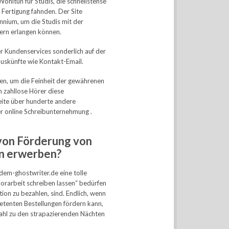
Wohltun für Studis, die schnellstense
 Fertigung fahnden. Der Site
nnium, um die Studis mit der
ern erlangen können.
er Kundenservices sonderlich auf der
auskünfte wie Kontakt-Email.
en, um die Feinheit der gewährenen
m zahllose Hörer diese
eite über hunderte andere
er online Schreibunternehmung .
von Förderung von
rn erwerben?
adem-ghostwriter.de eine tolle
elorarbeit schreiben lassen“ bedürfen
ion zu bezahlen, sind. Endlich, wenn
tenten Bestellungen fördern kann,
Wahl zu den strapazierenden Nächten